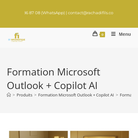
86 87 08 (WhatsApp) | contact@rachadifils.com
Menu
0
Formation Microsoft
Outlook + Copilot AI
>
Produits
>
Formation Microsoft Outlook + Copilot AI
>
Formation