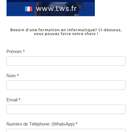
Besoin d'une formation en informatique? Ci-dessous,
vous pouvez faire votre choix !
Inscription
Prénom
*
dans
une
formation
Nom
*
Email
*
Numéro de Téléphone: (WhatsApp)
*