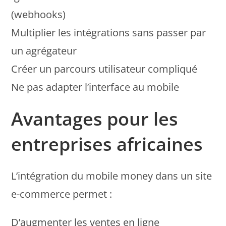
(webhooks)
Multiplier les intégrations sans passer par
un agrégateur
Créer un parcours utilisateur compliqué
Ne pas adapter l’interface au mobile
Avantages pour les
entreprises africaines
L’intégration du mobile money dans un site
e-commerce permet :
D’augmenter les ventes en ligne