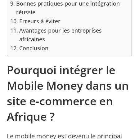
Bonnes pratiques pour une intégration
réussie
Erreurs à éviter
Avantages pour les entreprises
africaines
Conclusion
Pourquoi intégrer le
Mobile Money dans un
site e-commerce en
Afrique ?
Le mobile money est devenu le principal