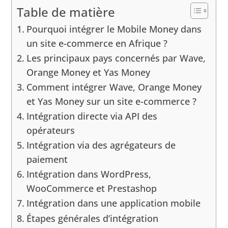
Table de matière
Pourquoi intégrer le Mobile Money dans
un site e-commerce en Afrique ?
Les principaux pays concernés par Wave,
Orange Money et Yas Money
Comment intégrer Wave, Orange Money
et Yas Money sur un site e-commerce ?
Intégration directe via API des
opérateurs
Intégration via des agrégateurs de
paiement
Intégration dans WordPress,
WooCommerce et Prestashop
Intégration dans une application mobile
Étapes générales d’intégration