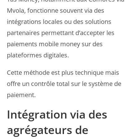
Mvola, fonctionne souvent via des
intégrations locales ou des solutions
partenaires permettant d’accepter les
paiements mobile money sur des
plateformes digitales.
Cette méthode est plus technique mais
offre un contrôle total sur le système de
paiement.
Intégration via des
agrégateurs de