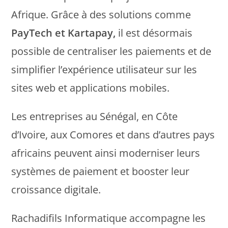
Afrique. Grâce à des solutions comme
PayTech et Kartapay,
il est désormais
possible de centraliser les paiements et de
simplifier l’expérience utilisateur sur les
sites web et applications mobiles.
Les entreprises au Sénégal, en Côte
d’Ivoire, aux Comores et dans d’autres pays
africains peuvent ainsi moderniser leurs
systèmes de paiement et booster leur
croissance digitale.
Rachadifils Informatique accompagne les