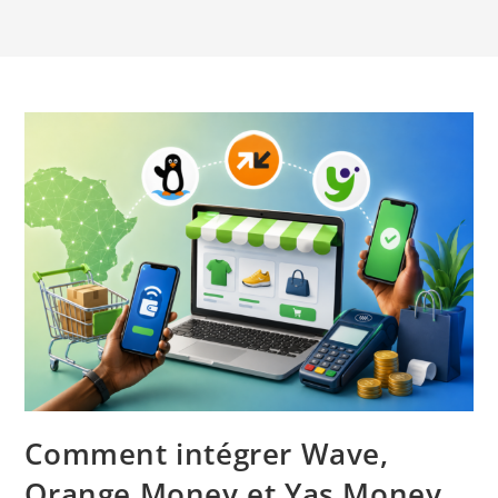
Comment intégrer Wave,
Orange Money et Yas Money