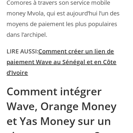
Comores à travers son service mobile
money Mvola, qui est aujourd’hui l’un des
moyens de paiement les plus populaires
dans l’archipel.
LIRE AUSSI:
Comment créer un lien de
paiement Wave au Sénégal et en Côte
d’Ivoire
Comment intégrer
Wave, Orange Money
et Yas Money sur un