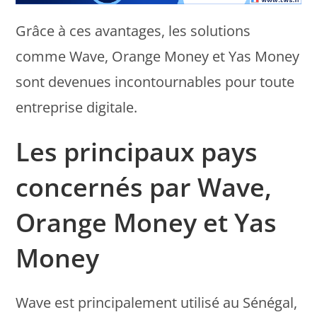
Grâce à ces avantages, les solutions
comme Wave, Orange Money et Yas Money
sont devenues incontournables pour toute
entreprise digitale.
Les principaux pays
concernés par Wave,
Orange Money et Yas
Money
Wave est principalement utilisé au Sénégal,