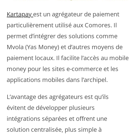
Kartapay
est un agrégateur de paiement
particulièrement utilisé aux Comores. Il
permet d’intégrer des solutions comme
Mvola (Yas Money) et d’autres moyens de
paiement locaux. Il facilite l’accès au mobile
money pour les sites e-commerce et les
applications mobiles dans l’archipel.
L’avantage des agrégateurs est qu’ils
évitent de développer plusieurs
intégrations séparées et offrent une
solution centralisée, plus simple à