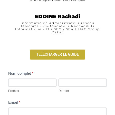
EDDINE Rachadi
Informaticien Administrateur réseau
Télécoms - Co-fondateur RachadiFils
Informatique - IT / SEO / SEA à H&C Group
Dakar
TELECHARGER LE GUIDE
Nom complet
*
telechargement
Premier
Dernier
ebook-
Premier
Dernier
raccourcis-
clavier-
Email
*
gratuit