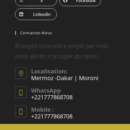
X
Facebook
LinkedIn
Contactez-Nous
Envoyez nous votre projet par mail,
nous allons s'occuper du reste !
Localisation:
Mermoz -Dakar | Moroni
WhatsApp
+221777868708
Mobile :
+221777868708
E-mail :