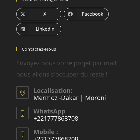
X
Facebook
LinkedIn
Contactez-Nous
Envoyez nous votre projet par mail,
nous allons s'occuper du reste !
Localisation:
Mermoz -Dakar | Moroni
WhatsApp
+221777868708
Mobile :
+221777868708