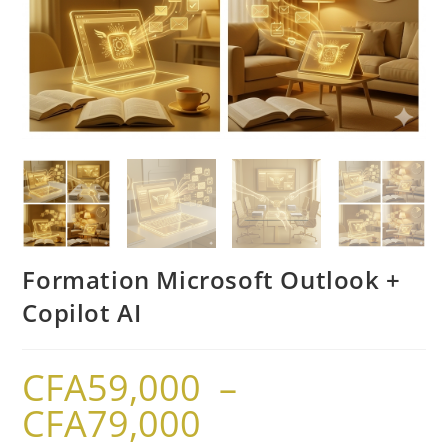
Formation Microsoft Outlook +
Copilot AI
CFA
59,000
–
CFA
79,000