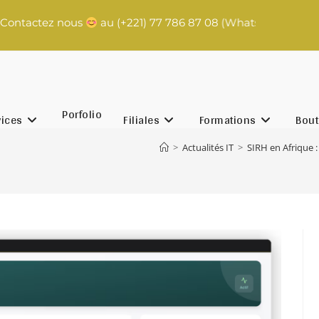
actez nous
au (+221) 77 786 87 08 (WhatsApp) | contact@ra
Porfolio
vices
Filiales
Formations
Bout
>
Actualités IT
>
SIRH en Afrique :