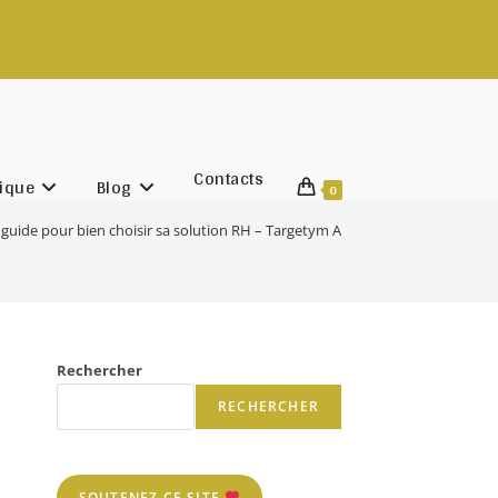
chadifils.com
Contacts
ique
Blog
0
 guide pour bien choisir sa solution RH – Targetym AI by Agiltym
>
image
Rechercher
RECHERCHER
SOUTENEZ CE SITE