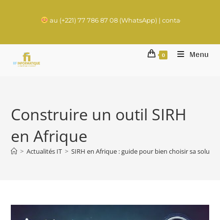
au (+221) 77 786 87 08 (WhatsApp) | contact@rachadifils.com
Menu
0
Construire un outil SIRH
en Afrique
>
Actualités IT
>
SIRH en Afrique : guide pour bien choisir sa soluti