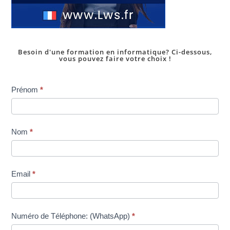
Besoin d'une formation en informatique? Ci-dessous,
vous pouvez faire votre choix !
Inscription
Prénom
*
dans
une
formation
Nom
*
Email
*
Numéro de Téléphone: (WhatsApp)
*