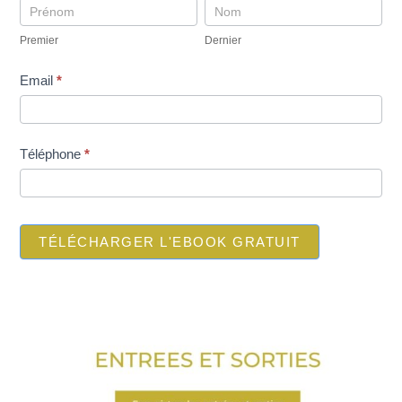
up
Premier
Dernier
telechargement
Premier
Dernier
ebookINI-
gratuit
Email
*
Téléphone
*
TÉLÉCHARGER L'EBOOK GRATUIT