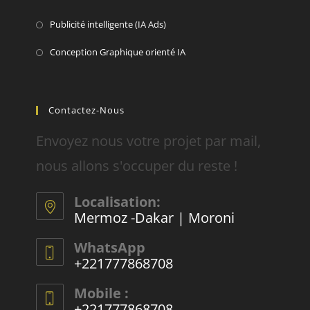
Publicité intelligente (IA Ads)
Conception Graphique orienté IA
Contactez-Nous
Envoyez nous votre projet par mail,
nous allons s'occuper du reste !
Localisation:
Mermoz -Dakar | Moroni
WhatsApp
+221777868708
Mobile :
+221777868708