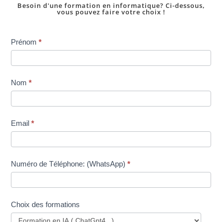
Besoin d'une formation en informatique? Ci-dessous,
vous pouvez faire votre choix !
Inscription
Prénom
*
dans
une
formation
Nom
*
Email
*
Numéro de Téléphone: (WhatsApp)
*
Choix des formations