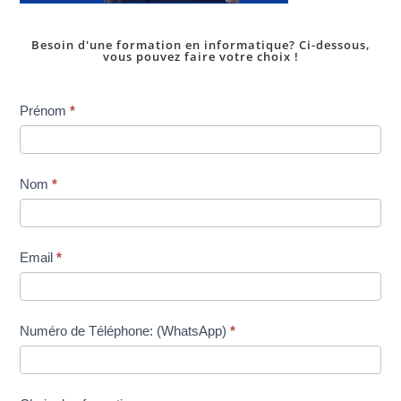
Besoin d'une formation en informatique? Ci-dessous,
vous pouvez faire votre choix !
Inscription
Prénom
*
dans
une
formation
Nom
*
Email
*
Numéro de Téléphone: (WhatsApp)
*