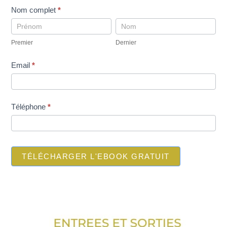
pop
Nom complet
*
up
Premier
Dernier
telechargement
Premier
Dernier
ebookINI-
gratuit
Email
*
Téléphone
*
TÉLÉCHARGER L'EBOOK GRATUIT