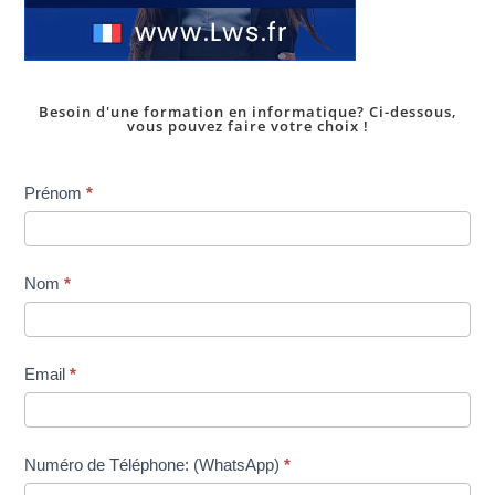
Besoin d'une formation en informatique? Ci-dessous,
vous pouvez faire votre choix !
Inscription
Prénom
*
dans
une
formation
Nom
*
Email
*
Numéro de Téléphone: (WhatsApp)
*