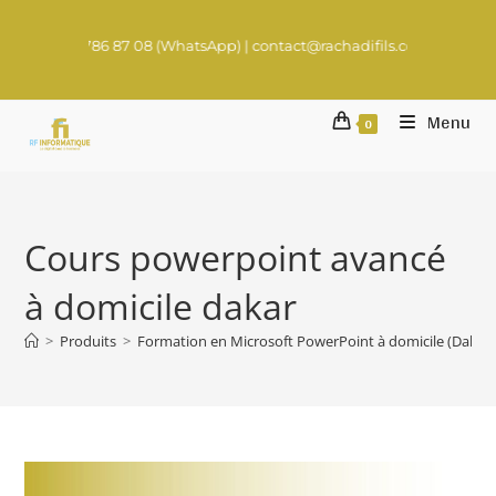
 786 87 08 (WhatsApp) | contact@rachadifils.com
Menu
0
Cours powerpoint avancé
à domicile dakar
>
Produits
>
Formation en Microsoft PowerPoint à domicile (Dakar)