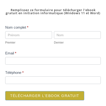
Remplissez ce formulaire pour télécharger l'ebook
gratuit en initiation informatique (Windows 11 et Word)
pop
Nom complet
*
up
Premier
Dernier
telechargement
Premier
Dernier
ebookINI-
gratuit
Email
*
Téléphone
*
TÉLÉCHARGER L'EBOOK GRATUIT