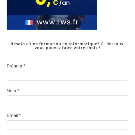
Besoin d'une formation en informatique? Ci-dessous,
vous pouvez faire votre choix !
Inscription
Prénom
*
dans
une
formation
Nom
*
Email
*