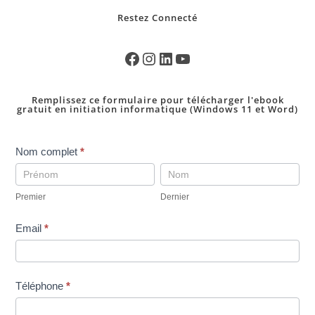
Restez Connecté
Remplissez ce formulaire pour télécharger l'ebook
gratuit en initiation informatique (Windows 11 et Word)
pop
Nom complet
*
up
Premier
Dernier
telechargement
Premier
Dernier
ebookINI-
gratuit
Email
*
Téléphone
*