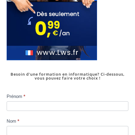
Besoin d'une formation en informatique? Ci-dessous,
vous pouvez faire votre choix !
Inscription
Prénom
*
dans
une
formation
Nom
*