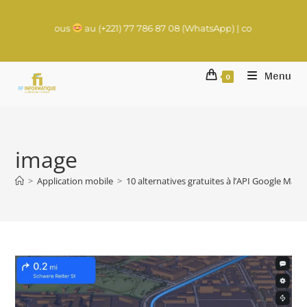
nous
au (+221) 77 786 87 08 (WhatsApp) | contact@rachadifils.com
Menu
0
image
>
Application mobile
>
10 alternatives gratuites à l’API Google Maps