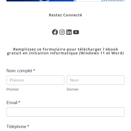
Restez Connecté
Remplissez ce formulaire pour télécharger l'ebook
gratuit en initiation informatique (Windows 11 et Word)
pop
Nom complet
*
up
Premier
Dernier
telechargement
Premier
Dernier
ebookINI-
gratuit
Email
*
Téléphone
*