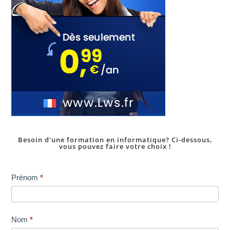
Besoin d'une formation en informatique? Ci-dessous,
vous pouvez faire votre choix !
Inscription
Prénom
*
dans
une
formation
Nom
*