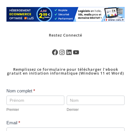
Restez Connecté
Remplissez ce formulaire pour télécharger l'ebook
gratuit en initiation informatique (Windows 11 et Word)
pop
Nom complet
*
up
Premier
Dernier
telechargement
Premier
Dernier
ebookINI-
gratuit
Email
*