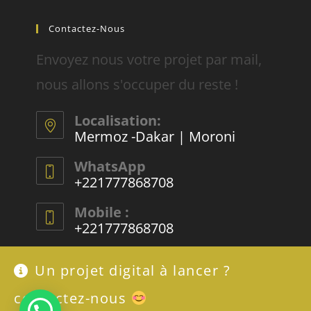
Contactez-Nous
Envoyez nous votre projet par mail,
nous allons s'occuper du reste !
Localisation:
Mermoz -Dakar | Moroni
WhatsApp
+221777868708
Mobile :
+221777868708
E-mail :
Un projet digital à lancer ?
contact@rachadifils.com
contactez-nous
Besoin de se digitaliser ?