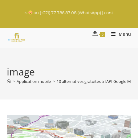
s
au (+221) 77 786 87 08 (WhatsApp) | contact@rachadifils.com
Menu
0
image
>
Application mobile
>
10 alternatives gratuites à l’API Google Maps