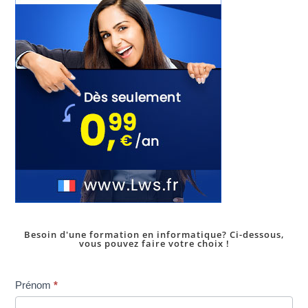
Besoin d'une formation en informatique? Ci-dessous,
vous pouvez faire votre choix !
Inscription
Prénom
*
dans