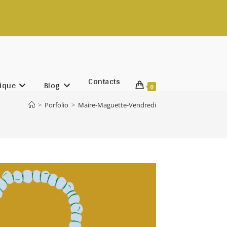
t@rachadifils.com
Contacts
ique
Blog
0
>
Porfolio
>
Maire-Maguette-Vendredi