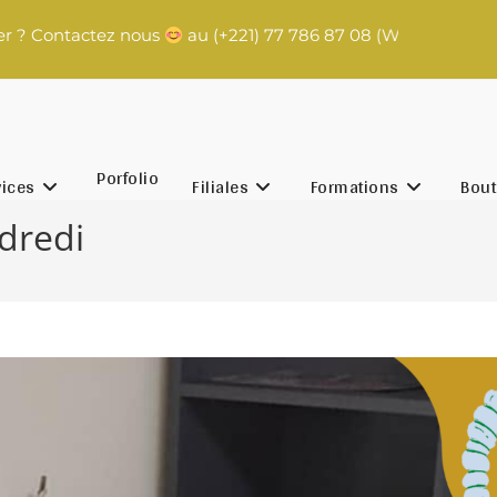
Contactez nous
au (+221) 77 786 87 08 (WhatsApp) | contac
Porfolio
vices
Filiales
Formations
Bout
dredi