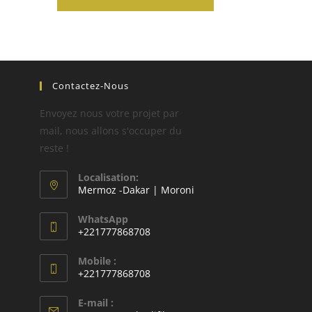
Contactez-Nous
Envoyez nous votre projet par
mail, nous allons s'occuper du
reste !
Localisation:
Mermoz -Dakar | Moroni
WhatsApp
+221777868708
Mobile :
+221777868708
E-mail :