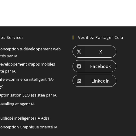
os Services
Veuillez Partager Cela
onception & développement web
X
stés par IA
éveloppement d’apps mobiles
Facebook
sté par IA
ite e-commerce intelligent (IA-
LinkedIn
y)
ptimisation SEO assistée par IA
-Malling et agent IA
ublicité intelligente (IA Ads)
onception Graphique orienté IA