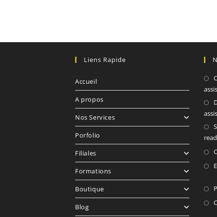
Liens Rapide
N
C
Accueil
assi
A propos
D
assi
Nos Services
S
Porfolio
read
O
Filiales
E
Formations
P
Boutique
C
Blog