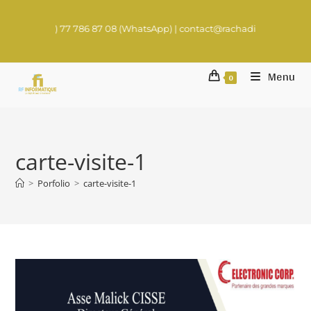
au (+221) 77 786 87 08 (WhatsApp) | contact@rachadifils.com
Menu
0
carte-visite-1
>
Porfolio
>
carte-visite-1