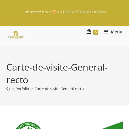
l à lancer ? Contactez nous
au (+221) 77 786 87 08 (WhatsApp) | con
Menu
0
Carte-de-visite-General-
recto
>
Porfolio
>
Carte-de-visite-General-recto