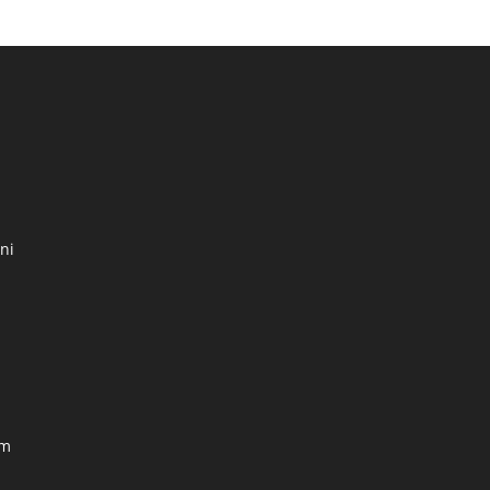
ni
om