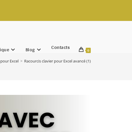
ct@rachadifils.com
Contacts
ique
Blog
0
 pour Excel
>
Racourcis clavier pour Excel avancé (1)