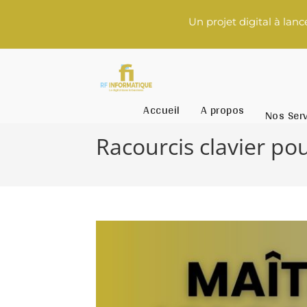
Un projet digital à lancer ? 
Accueil
A propos
Nos Ser
Racourcis clavier pou