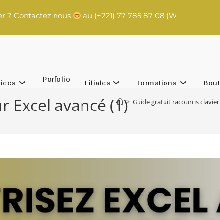
Contactez nous
au (+221) 77 786 87 08 (WhatsApp) | conta
Porfolio
vices
Filiales
Formations
Bout
r Excel avancé (1)
>
Guide gratuit racourcis clavier