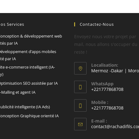
os Services
Contactez-Nous
onception & développement web
Envoyez nous votre projet par
stés par IA
mail, nous allons s'occuper du
éveloppement d’apps mobiles
reste !
sté par IA
Localisation:
ite e-commerce intelligent (IA-
Mermoz -Dakar | Moro
y)
ptimisation SEO assistée par IA
WhatsApp
+221777868708
-Malling et agent IA
Mobile :
ublicité intelligente (IA Ads)
+221777868708
onception Graphique orienté IA
E-mail :
contact@rachadifils.c