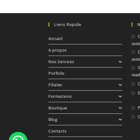
Liens Rapide
N
C
Accueil
assi
A propos
D
assi
Nos Services
S
Porfolio
read
O
Filiales
E
Formations
P
Boutique
C
Blog
Contacts