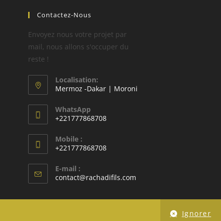
Contactez-Nous
Envoyez nous votre projet par
mail, nous allons s'occuper du
reste !
Localisation:
Mermoz -Dakar | Moroni
WhatsApp
+221777868708
Mobile :
+221777868708
E-mail :
contact@rachadifils.com
Ignorer