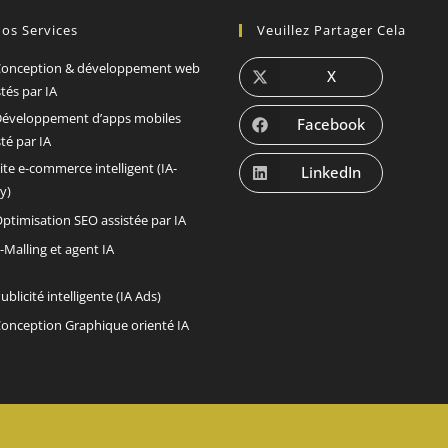
os Services
Veuillez Partager Cela
onception & développement web
X
stés par IA
éveloppement d’apps mobiles
Facebook
sté par IA
ite e-commerce intelligent (IA-
LinkedIn
y)
ptimisation SEO assistée par IA
-Malling et agent IA
ublicité intelligente (IA Ads)
onception Graphique orienté IA
@Copyright 2020-2026 | RachadiFils Informatique tous Droits réservés