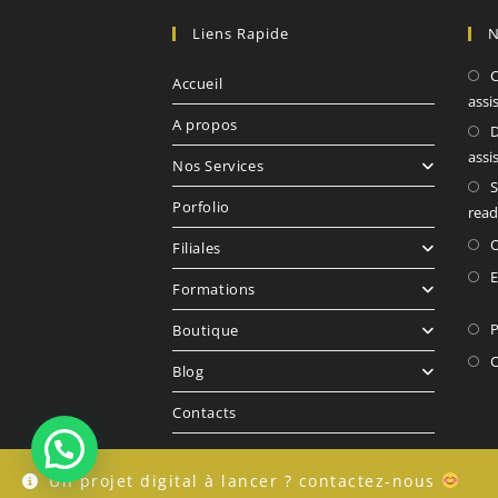
Liens Rapide
N
C
Accueil
assi
A propos
D
assi
Nos Services
S
Porfolio
read
O
Filiales
E
Formations
P
Boutique
C
Blog
Contacts
Besoin de se digitaliser ?
Un projet digital à lancer ? contactez-nous