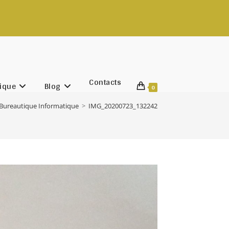
Contacts
ique
Blog
0
Bureautique Informatique
>
IMG_20200723_132242