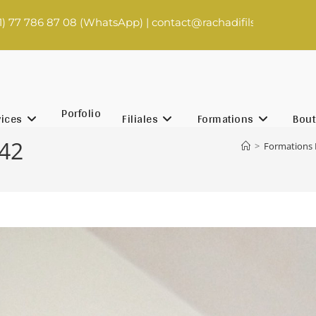
7 08 (WhatsApp) | contact@rachadifils.com
Porfolio
vices
Filiales
Formations
Bout
42
>
Formations 