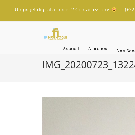
rojet digital à lancer ? Contactez nous
au (+221) 77 786 8
Accueil
A propos
Nos Ser
IMG_20200723_1322