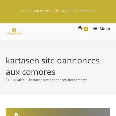
gital à lancer ? Contactez nous
au (+221) 77 786 87 08 (WhatsApp) |
Menu
0
kartasen site dannonces
aux comores
>
Filiales
>
kartasen site dannonces aux comores