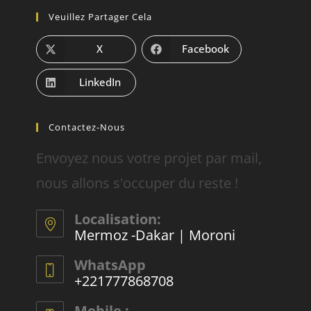
Veuillez Partager Cela
X
Facebook
LinkedIn
Contactez-Nous
Envoyez nous votre projet par mail,
nous allons s'occuper du reste !
Localisation:
Mermoz -Dakar | Moroni
WhatsApp
+221777868708
Mobile :