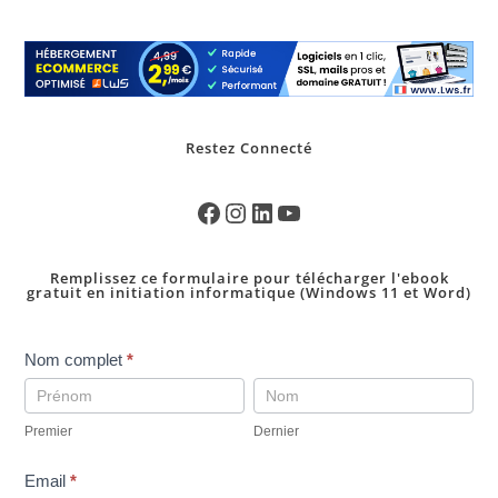
Restez Connecté
Remplissez ce formulaire pour télécharger l'ebook
gratuit en initiation informatique (Windows 11 et Word)
pop
Nom complet
*
up
Premier
Dernier
telechargement
Premier
Dernier
ebookINI-
gratuit
Email
*