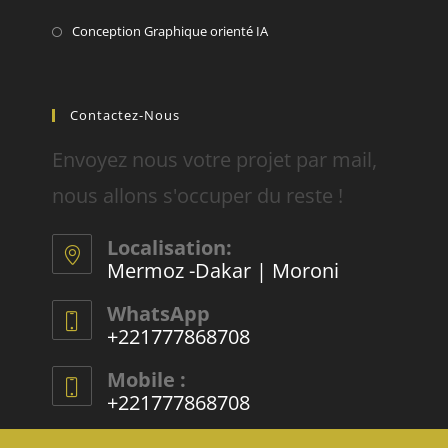
Conception Graphique orienté IA
Contactez-Nous
Envoyez nous votre projet par mail,
nous allons s'occuper du reste !
Localisation:
Mermoz -Dakar | Moroni
WhatsApp
+221777868708
Mobile :
+221777868708
E-mail :