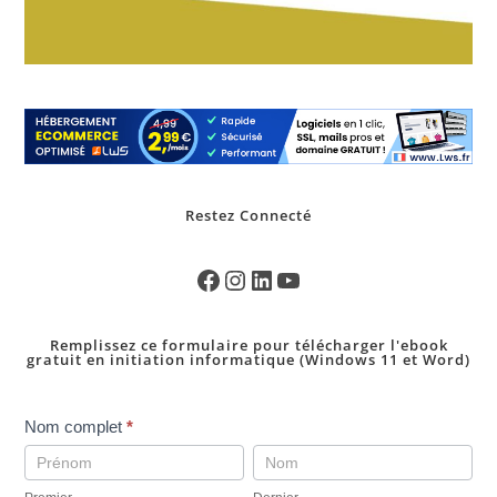
Restez Connecté
Remplissez ce formulaire pour télécharger l'ebook
gratuit en initiation informatique (Windows 11 et Word)
pop
Nom complet
*
up
Premier
Dernier
telechargement