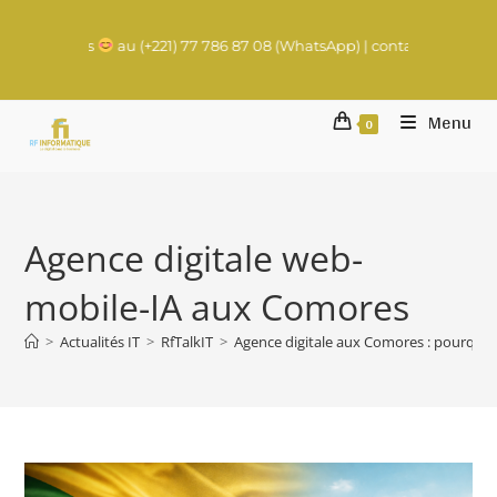
s
au (+221) 77 786 87 08 (WhatsApp) | contact@rachadifils.com
Menu
0
Agence digitale web-
mobile-IA aux Comores
>
Actualités IT
>
RfTalkIT
>
Agence digitale aux Comores : pourquoi R