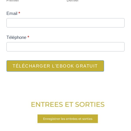
Premier
Dernier
ebookINI-
gratuit
Email
*
Téléphone
*
TÉLÉCHARGER L'EBOOK GRATUIT