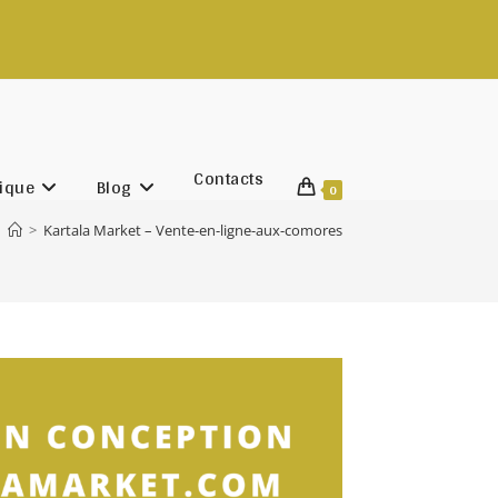
.com
Contacts
ique
Blog
0
>
Kartala Market – Vente-en-ligne-aux-comores