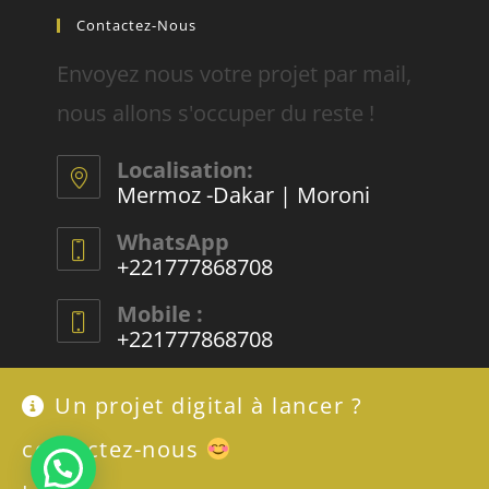
Contactez-Nous
Envoyez nous votre projet par mail,
nous allons s'occuper du reste !
Localisation:
Mermoz -Dakar | Moroni
WhatsApp
+221777868708
Mobile :
+221777868708
E-mail :
Un projet digital à lancer ?
contact@rachadifils.com
contactez-nous