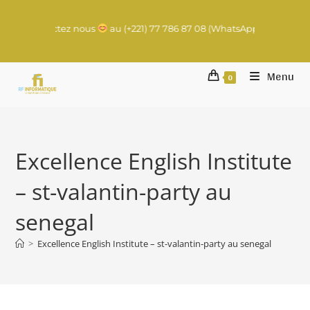
cer ? Contactez nous
au (+221) 77 786 87 08 (WhatsApp) | contact@r
Menu
0
Excellence English Institute
– st-valantin-party au
senegal
>
Excellence English Institute – st-valantin-party au senegal