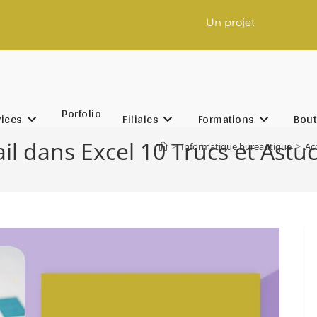
Un projet digital à lancer ? C
Porfolio
vices
Filiales
Formations
Bout
il dans Excel 10 Trucs et Astu
>
Informatique bureautique
>
Ac