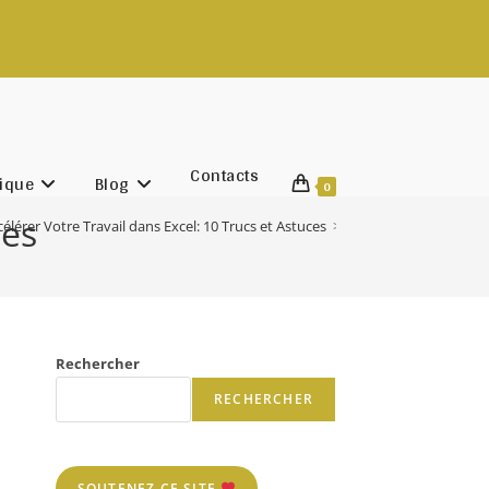
ontactez nous
au (+221) 77 786 87 08 (WhatsApp) | contac
Contacts
ique
Blog
0
ces
célérer Votre Travail dans Excel: 10 Trucs et Astuces
>
Accélérer Votre Travai
Rechercher
RECHERCHER
SOUTENEZ CE SITE