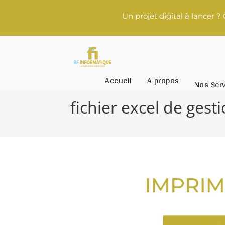
Un projet digital à lancer ? Contact
Accueil
A propos
Nos Ser
fichier excel de gest