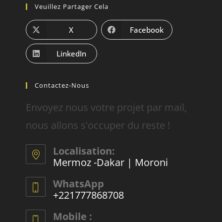
Veuillez Partager Cela
X
Facebook
LinkedIn
Contactez-Nous
Envoyez nous votre projet par mail,
nous allons s'occuper du reste !
Localisation:
Mermoz -Dakar | Moroni
WhatsApp
+221777868708
Mobile :