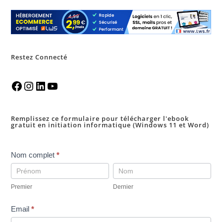
Restez Connecté
Remplissez ce formulaire pour télécharger l'ebook
gratuit en initiation informatique (Windows 11 et Word)
pop
Nom complet
*
up
Premier
Dernier
telechargement
Premier
Dernier
ebookINI-
gratuit
Email
*