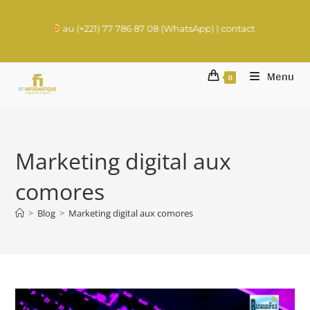
us
au (+221) 77 786 87 08 (WhatsApp) | contact@rachadifils.com
Menu
0
Marketing digital aux
comores
>
Blog
>
Marketing digital aux comores