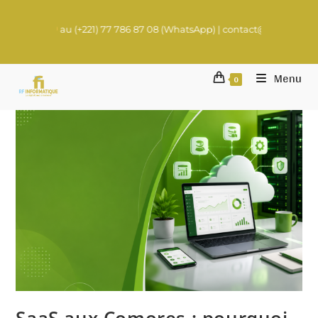
au (+221) 77 786 87 08 (WhatsApp) | contact@rachadifils.com
Menu
0
SaaS aux Comores : pourquoi