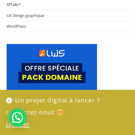
RfTalkIT
UX Design graphique
WordPress
Un projet digital à lancer ?
contactez-nous
Besoin de se digitaliser ?
Ignorer