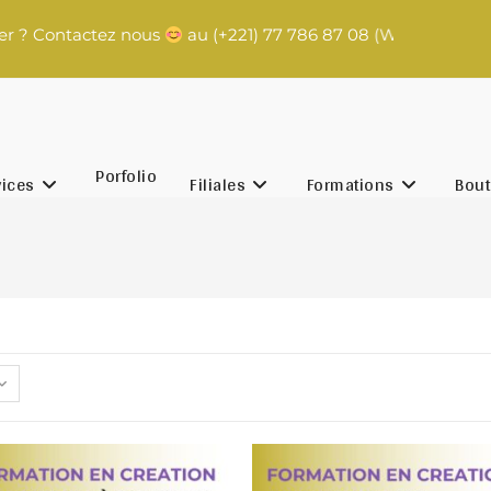
r ? Contactez nous
au (+221) 77 786 87 08 (WhatsApp) | co
Porfolio
vices
Filiales
Formations
Bout