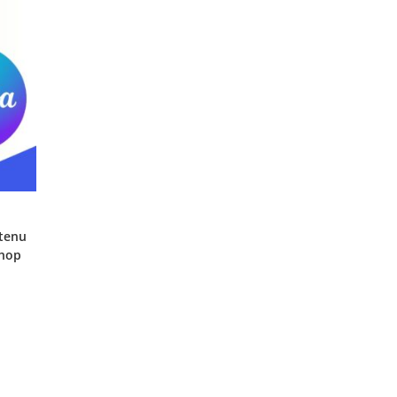
ntenu
Shop