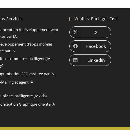
os Services
Veuillez Partager Cela
onception & développement web
X
stés par IA
éveloppement d’apps mobiles
Facebook
sté par IA
ite e-commerce intelligent (IA-
LinkedIn
y)
ptimisation SEO assistée par IA
-Malling et agent IA
ublicité intelligente (IA Ads)
onception Graphique orienté IA