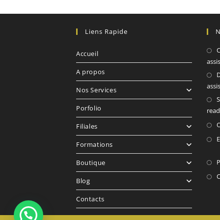
Liens Rapide
N
C
Accueil
assi
A propos
D
assi
Nos Services
S
Porfolio
read
O
Filiales
E
Formations
P
Boutique
C
Blog
Contacts