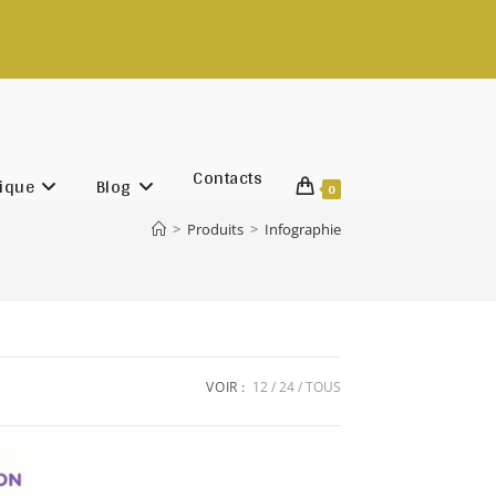
ntact@rachadifils.com
Contacts
ique
Blog
0
>
Produits
>
Infographie
VOIR :
12
24
TOUS