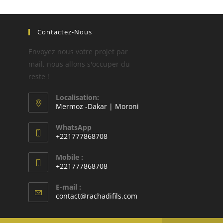
Contactez-Nous
Envoyez nous votre projet par
mail, nous allons s'occuper du
reste !
Localisation:
Mermoz -Dakar | Moroni
WhatsApp
+221777868708
Mobile :
+221777868708
E-mail :
contact@rachadifils.com