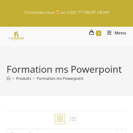
l à lancer ? Contactez nous
au (+221) 77 786 87 08 (WhatsApp) | con
Menu
0
Formation ms Powerpoint
>
Produits
>
Formation ms Powerpoint