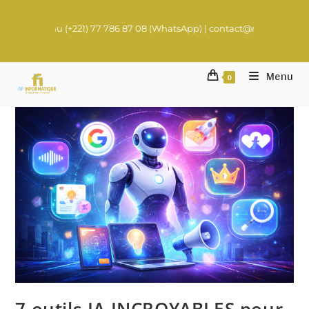
1) 77 786 87 08 (WhatsApp) | contact@rachadifils.com
Menu
0
7 outils IA INCROYABLES pour