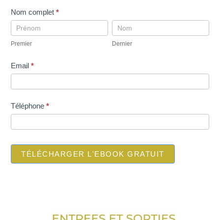
pop
Nom complet
*
up
Premier
Dernier
telechargement
Premier
Dernier
ebookINI-
gratuit
Email
*
Téléphone
*
TÉLÉCHARGER L'EBOOK GRATUIT