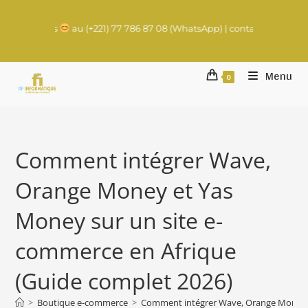
s
au (+221) 77 786 87 08 (WhatsApp) | contact@rachadifils.com
Menu
0
Comment intégrer Wave,
Orange Money et Yas
Money sur un site e-
commerce en Afrique
(Guide complet 2026)
>
Boutique e-commerce
>
Comment intégrer Wave, Orange Money e