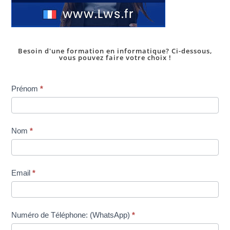
Besoin d'une formation en informatique? Ci-dessous,
vous pouvez faire votre choix !
Inscription
Prénom
*
dans
une
formation
Nom
*
Email
*
Numéro de Téléphone: (WhatsApp)
*