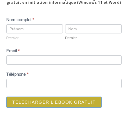
gratuit en initiation informatique (Windows 11 et Word)
pop
Nom complet
*
up
Premier
Dernier
telechargement
Premier
Dernier
ebookINI-
gratuit
Email
*
Téléphone
*
TÉLÉCHARGER L'EBOOK GRATUIT