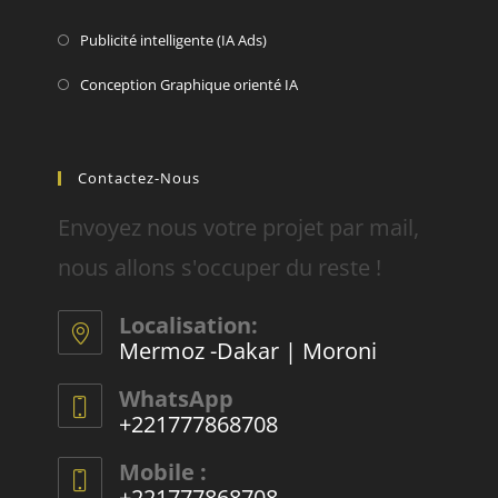
Publicité intelligente (IA Ads)
Conception Graphique orienté IA
Contactez-Nous
Envoyez nous votre projet par mail,
nous allons s'occuper du reste !
Localisation:
Mermoz -Dakar | Moroni
WhatsApp
+221777868708
Mobile :
+221777868708