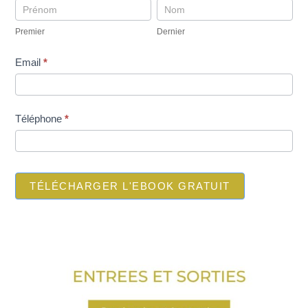
up
Premier
Dernier
telechargement
Premier
Dernier
ebookINI-
gratuit
Email
*
Téléphone
*
TÉLÉCHARGER L'EBOOK GRATUIT