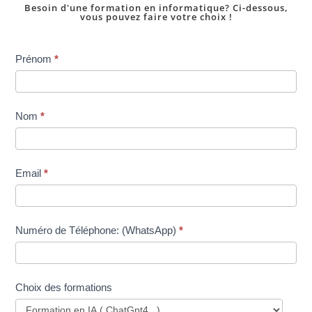
Besoin d'une formation en informatique? Ci-dessous,
vous pouvez faire votre choix !
Inscription
Prénom
*
dans
une
formation
Nom
*
Email
*
Numéro de Téléphone: (WhatsApp)
*
Choix des formations